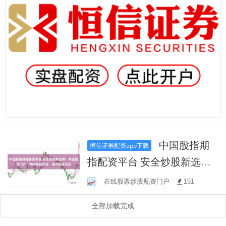
中国股指期
恒信证券配资app下载
指配资平台 安全炒股新选
择：专业配资门户，保障资
在线股票炒股配资门户
151
金安全，助力投资无忧
全部加载完成