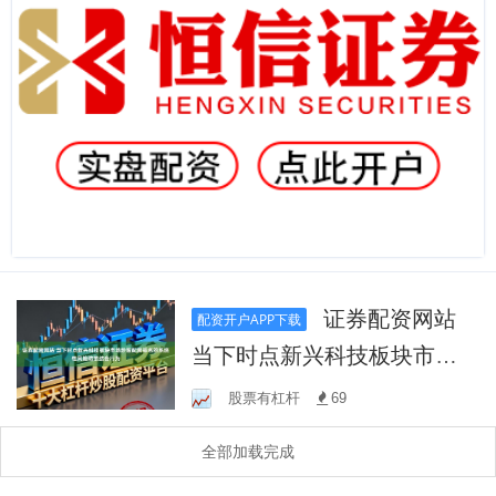
证券配资网站
配资开户APP下载
当下时点新兴科技板块市场
炒股配资排名的系统性风险
股票有杠杆
69
防范结合行为
全部加载完成