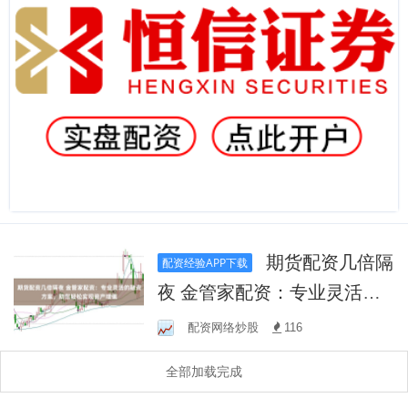
期货配资几倍隔
配资经验APP下载
夜 金管家配资：专业灵活的
融资方案，助您轻松实现资
配资网络炒股
116
产增值
全部加载完成