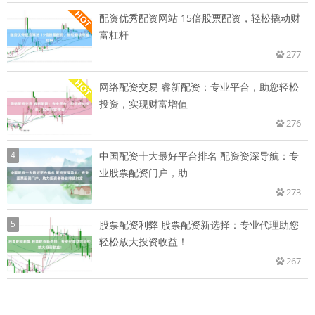
配资优秀配资网站 15倍股票配资，轻松撬动财
富杠杆
277
网络配资交易 睿新配资：专业平台，助您轻松
投资，实现财富增值
276
4
中国配资十大最好平台排名 配资资深导航：专
业股票配资门户，助
273
5
股票配资利弊 股票配资新选择：专业代理助您
轻松放大投资收益！
267