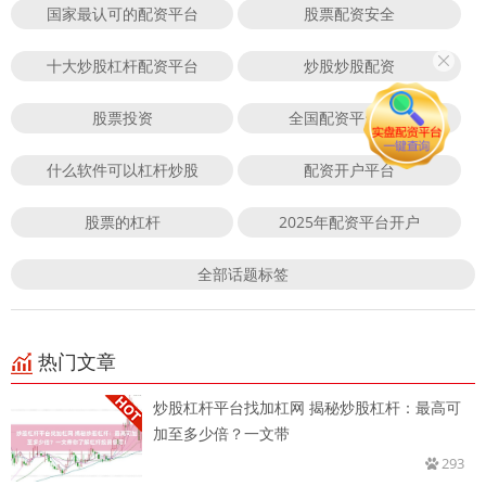
国家最认可的配资平台
股票配资安全
十大炒股杠杆配资平台
炒股炒股配资
股票投资
全国配资平台排名
什么软件可以杠杆炒股
配资开户平台
股票的杠杆
2025年配资平台开户
全部话题标签
热门文章
炒股杠杆平台找加杠网 揭秘炒股杠杆：最高可
加至多少倍？一文带
293