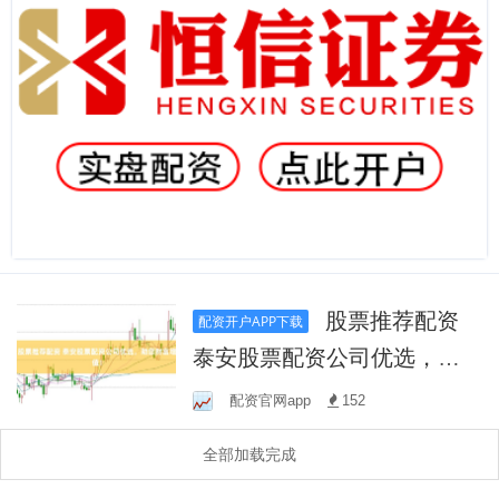
股票推荐配资
配资开户APP下载
泰安股票配资公司优选，助
您财富增值！
配资官网app
152
全部加载完成