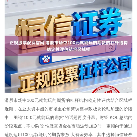
港股市场中100元就能玩的期货的杠杆结构稳定性评估结合区域样
近期，在亚太资本圈的市场重心频繁调整导致板块轮动加速的阶段
中，围绕“10 0元就能玩的期货”的话题再度升温。财经 KOL 总结的
阶段观点，不少阶段 性做空资金在市场波动加剧时，更倾向于通过
适度运用100元就能玩的期货来放 大资金效率，其中选择恒信证券