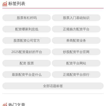
标签列表
股票有杠杆吗
股票入门基础知识
配资哪家利息低
正规杨方配资平台
股票配资公司官方
券商配资业务
2025配资最好的平台
炒股配资平台官网
配资 股票
配资平台网站
最新配资平台是什么
正规配资平台排行
全部话题标签
热门文章