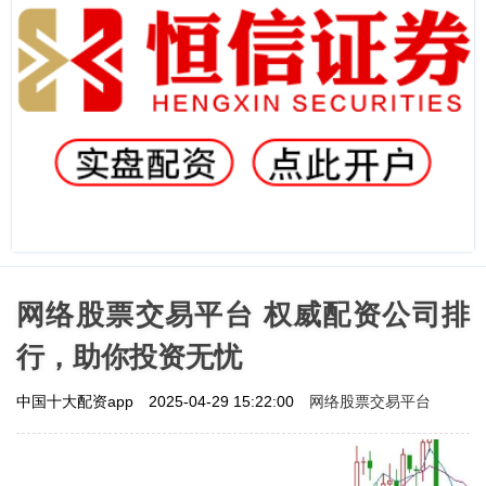
网络股票交易平台 权威配资公司排
行，助你投资无忧
网络股票交易平台
中国十大配资app
2025-04-29 15:22:00